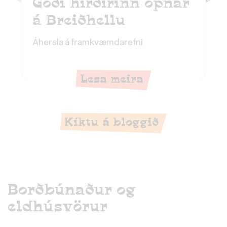
Góði hirðirinn opnar
á Breiðhellu
Áhersla á framkvæmdarefni
Lesa meira
Kíktu á bloggið
Borðbúnaður og
eldhúsvörur