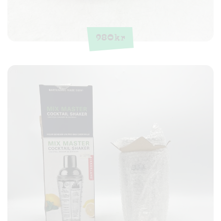
980
kr