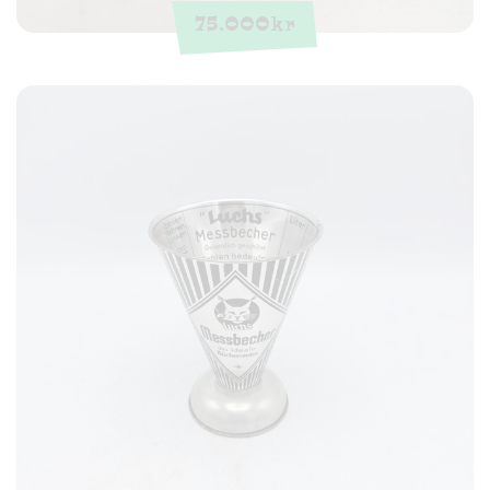
75.000
kr