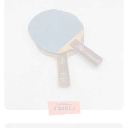
2.800
kr
2.380
kr