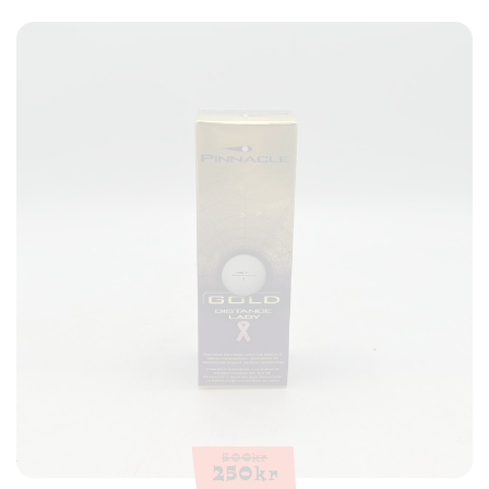
500
kr
250
kr