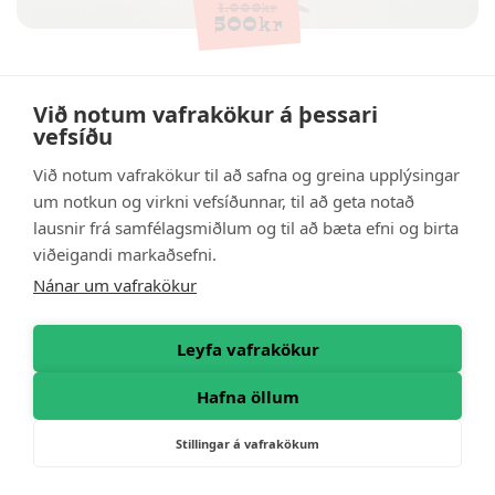
1.000
kr
500
kr
Við notum vafrakökur á þessari
vefsíðu
Við notum vafrakökur til að safna og greina upplýsingar
um notkun og virkni vefsíðunnar, til að geta notað
lausnir frá samfélagsmiðlum og til að bæta efni og birta
viðeigandi markaðsefni.
Nánar um vafrakökur
Leyfa vafrakökur
Hafna öllum
Stillingar á vafrakökum