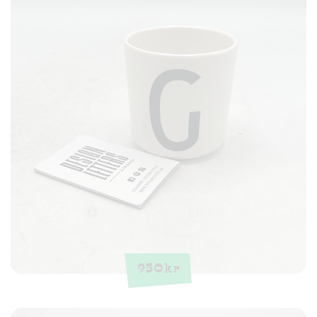
950
kr