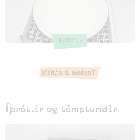
1.650
kr
Kíkja á meira?
Íþróttir og tómstundir