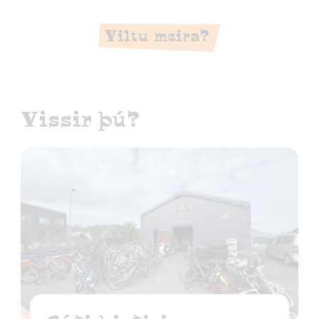
Viltu meira?
Vissir þú?