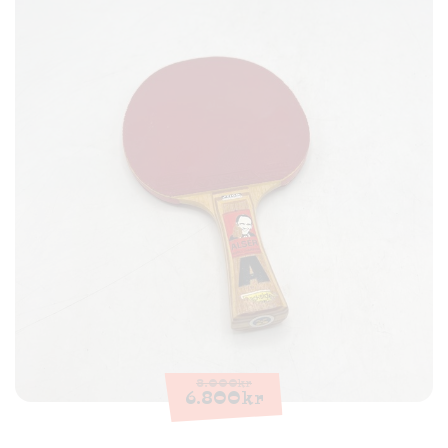
8.000
kr
6.800
kr