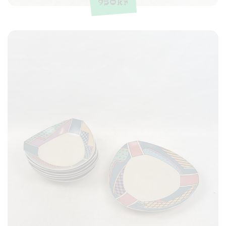
950
kr