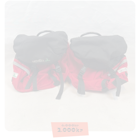
4.000
kr
2.000
kr